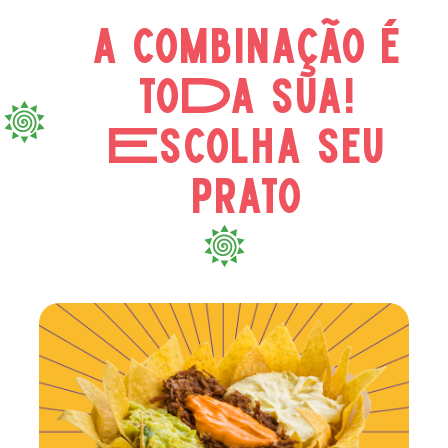
a combinação é
toDa sua!
Escolha seu
prato