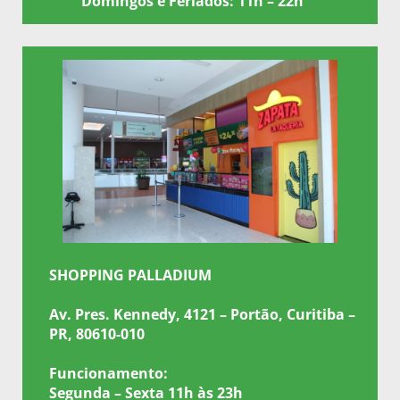
Domingos e Feriados: 11h – 22h
SHOPPING PALLADIUM
Av. Pres. Kennedy, 4121 – Portão, Curitiba –
PR, 80610-010
Funcionamento:
Segunda – Sexta 11h às 23h