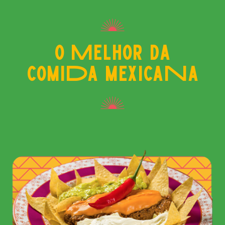
o Melhor da
comiDa mexicaNa